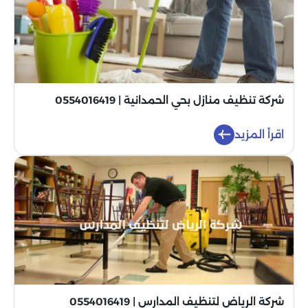
شركة تنظيف منازل بحي الحمدانية | 0554016419
اقرأ المزيد
شركة الرياض لتنظيف المدارس | 0554016419