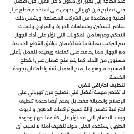
عند الحاجة إلى تغيير أي مكون داخل الفرن، فإن أفضل
فني تصليح فرن كهربائي يحرص على استخدام قطع غيار
أصلية ومعتمدة من الشركات المصنعة، ويشمل ذلك
عناصر التسخين، وحساسات الحرارة، والمراوح، ولوحات
التحكم، وغيرها من المكونات التي تؤثر على أداء الجهاز،
يتم التركيب بعناية فائقة لضمان توافق القطع الجديدة
مع الجهاز، مما يحافظ على كفاءته ويعيده للعمل بأعلى
مستوى من الأداء، كما يتم منح ضمان على القطع
المستبدلة، وهو ما يمنح العميل ثقة واطمئنان بجودة
الخدمة.
تنظيف احترافي للفرن
لا تقتصر مهمة أفضل فني تصليح فرن كهربائي على
الإصلاح والصيانة فقط، بل يقدم أيضًا خدمة تنظيف
احترافية تضمن إزالة جميع تراكمات الدهون والزيوت
وبقايا الطعام التي قد تؤثر على كفاءة الجهاز وجودة
الطهي، يستخدم الفني مواد تنظيف آمنة لا تسبب أي