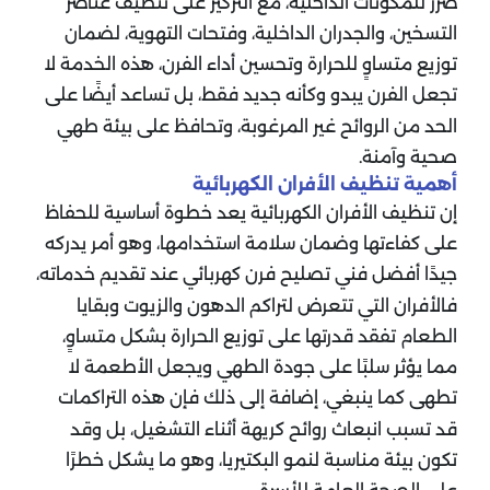
ضرر للمكونات الداخلية، مع التركيز على تنظيف عناصر
التسخين، والجدران الداخلية، وفتحات التهوية، لضمان
توزيع متساوٍ للحرارة وتحسين أداء الفرن، هذه الخدمة لا
تجعل الفرن يبدو وكأنه جديد فقط، بل تساعد أيضًا على
الحد من الروائح غير المرغوبة، وتحافظ على بيئة طهي
صحية وآمنة.
أهمية تنظيف الأفران الكهربائية
إن تنظيف الأفران الكهربائية يعد خطوة أساسية للحفاظ
على كفاءتها وضمان سلامة استخدامها، وهو أمر يدركه
جيدًا أفضل فني تصليح فرن كهربائي عند تقديم خدماته،
فالأفران التي تتعرض لتراكم الدهون والزيوت وبقايا
الطعام تفقد قدرتها على توزيع الحرارة بشكل متساوٍ،
مما يؤثر سلبًا على جودة الطهي ويجعل الأطعمة لا
تطهى كما ينبغي، إضافة إلى ذلك فإن هذه التراكمات
قد تسبب انبعاث روائح كريهة أثناء التشغيل، بل وقد
تكون بيئة مناسبة لنمو البكتيريا، وهو ما يشكل خطرًا