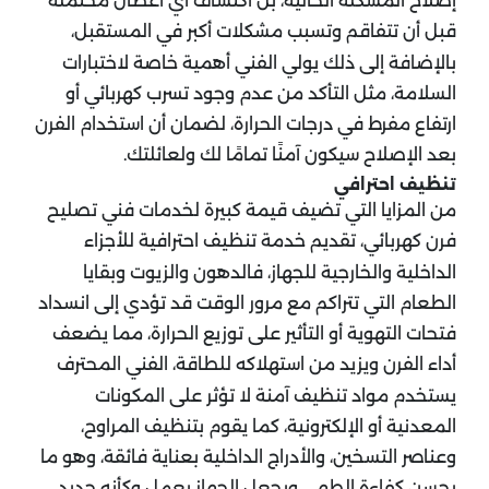
إصلاح المشكلة الحالية، بل اكتشاف أي أعطال محتملة
قبل أن تتفاقم وتسبب مشكلات أكبر في المستقبل،
بالإضافة إلى ذلك يولي الفني أهمية خاصة لاختبارات
السلامة، مثل التأكد من عدم وجود تسرب كهربائي أو
ارتفاع مفرط في درجات الحرارة، لضمان أن استخدام الفرن
بعد الإصلاح سيكون آمنًا تمامًا لك ولعائلتك.
تنظيف احترافي
من المزايا التي تضيف قيمة كبيرة لخدمات فني تصليح
فرن كهربائي، تقديم خدمة تنظيف احترافية للأجزاء
الداخلية والخارجية للجهاز، فالدهون والزيوت وبقايا
الطعام التي تتراكم مع مرور الوقت قد تؤدي إلى انسداد
فتحات التهوية أو التأثير على توزيع الحرارة، مما يضعف
أداء الفرن ويزيد من استهلاكه للطاقة، الفني المحترف
يستخدم مواد تنظيف آمنة لا تؤثر على المكونات
المعدنية أو الإلكترونية، كما يقوم بتنظيف المراوح،
وعناصر التسخين، والأدراج الداخلية بعناية فائقة، وهو ما
يحسن كفاءة الطهي ويجعل الجهاز يعمل وكأنه جديد.