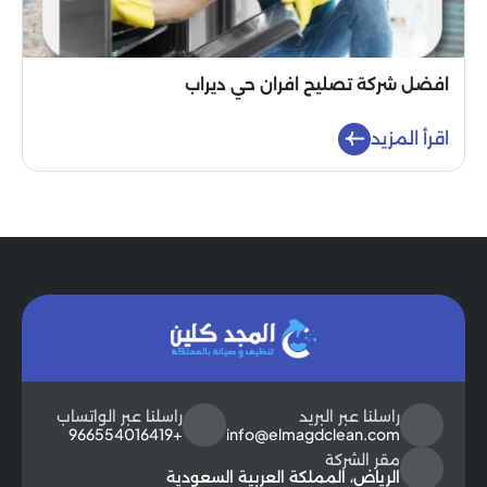
افضل شركة تصليح افران حي ديراب
اقرأ المزيد
راسلنا عبر البريد
راسلنا عبر الواتساب
+966554016419
info@elmagdclean.com
مقر الشركة
الرياض، المملكة العربية السعودية