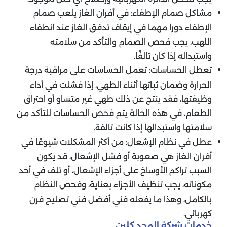
مشاكل صمام الإطفاء: في أفران الغاز يلعب صمام
الإطفاء دورًا مهمًا في إيقاف تدفق الغاز عند انطفاء
اللهب، يجب فحص الصمام والتأكد من سلامته
واستبداله إذا كان تالفًا.
تعطل الحساسات: تعمل الحساسات على مراقبة درجة
الحرارة وضمان ثباتها أثناء الطهي، إذا فشلت في أداء
وظيفتها، فقد ينتج عن ذلك طهي غير متساوٍ أو احتراق
الطعام، في هذه الحالة يتم فحص الحساسات للتأكد من
سلامتها واستبدالها إذا كانت تالفة.
عطل في نظام الإشعال: من أكثر المشكلات شيوعًا في
أفران الغاز هي صعوبة أو فشل الإشعال، قد يكون
السبب تراكم الأوساخ على أجزاء الإشعال، أو تلف في أحد
مكوناته، يجب تنظيف الأجزاء بعناية، وفحص النظام
بالكامل، وهذا ما يفعله فني أفضل فني تصليح فرن
كهربائي.
خدمات شركة المجد كلين