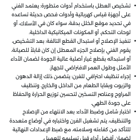
تشخيص العطل باستخدام أدوات متطورة: يعتمد الفني
على أجهزة قياس كهربائية وأدوات فحص حديثة تساعده
في تحديد موقع الخلل بدقة، سواء كان في
، أو
الأسلاك
لوحات التحكم، أو المكونات الميكانيكية الداخلية.
تنفيذ الإصلاح أو استبدال القطع التالفة: بعد التشخيص،
يقوم الفني بإصلاح الجزء المعطل إن كان قابلاً للصيانة،
أو استبداله بقطع غيار أصلية عالية الجودة لضمان الأداء
الأمثل وطول العمر الافتراضي للجهاز.
إجراء تنظيف احترافي للفرن: يتضمن ذلك إزالة الدهون
والزيوت وبقايا الطعام من الداخل والخارج، وتنظيف
المراوح وعناصر التسخين لتحسين توزيع الحرارة والحفاظ
على جودة الطهي.
اختبار شامل وضبط الأداء: بعد الانتهاء من الإصلاح
والتنظيف، يتم تشغيل الفرن واختباره في أوضاع متعددة
للتأكد من كفاءته وسلامته، مع ضبط الإعدادات النهائية
لضمان أفضل أداء قبل تسليمه للعميل.