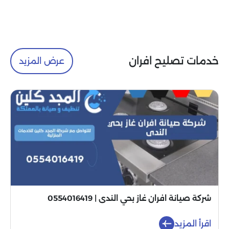
خدمات تصليح افران
عرض المزيد
شركة صيانة افران غاز بحي الندى | 0554016419
اقرأ المزيد