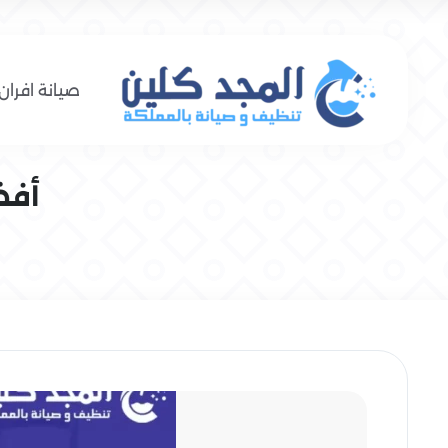
صيانة افران 
أفضل