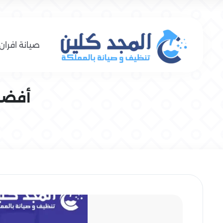
صيانة افران 
أفضل م