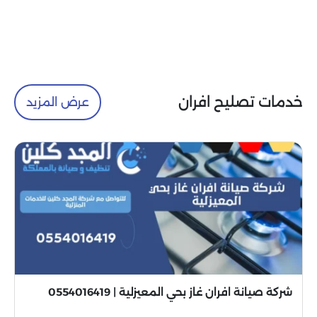
خدمات تصليح افران
عرض المزيد
شركة صيانة افران غاز بحي المعيزلية | 0554016419