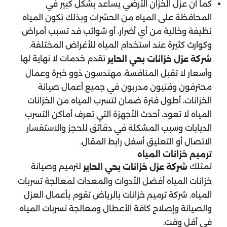
كما أن عزل الخزان الأرضي يساعد بشكل كبير في
المحافظة على المياه من الحشرات وبذلك تكون المياه
نظيفة وخالية من أي أضرار، أو شوائب قد تسبب أمراض
وكوارث كثيرة عند استخدام المياه للأغراض المختلفة.
تقدم خدمات لا نهاية لها
شركة عزل خزانات بحي الحاير
وأسعار لا تقبل المنافسة، مهندسون ذوو خبرة وعمال
محترفون وفنيون مدربون في جميع أعمال صيانة
الخزانات، أطول فترة ضمان لتسرب المياه من الخزانات
المياه لا تعود، أحدث الأجهزة التي تعرف أماكن التسرب
الدبابات وسبب المشكلة في دقائق للحجز والاستفسار
الاتصال أو التعليق أسفل رابط المقال.
ترميم خزانات المياه
تمتلك
لترميم وصيانة
شركة عزل خزانات بحي الحاير
خزانات المياه أفضل الأدوات والمعدات لمعالجة تسربات
المياه. شركة ترميم خزانات بالرياض تقوم بأعمال العزل
والصيانة وإصلاح كافة الأعطال ومعالجة تسربات المياه
في أقل وقت.