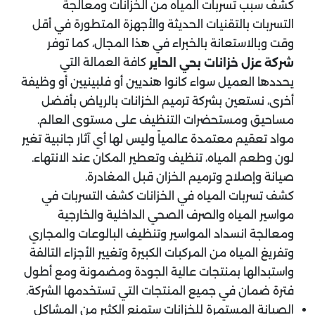
كشف سبب تسربات المياه من الخزانات ومعالجة
التسربات بالتقنيات الحديثة والأجهزة المتطورة في أقل
وقت وبالاستعانة بالخبراء في هذا المجال، كما توفر
كافة العمالة التي
شركة عزل خزانات بحي الحاير
يحددها العميل سواء كانوا هنديين أو فلبينيين أو وظيفة
أخرى، نستعين بشركة ترميم الخزانات بالرياض بأفضل
مساحيق ومستحضرات التنظيف على مستوى العالم.
مواد تعقيم معتمدة عالمياً وليس لها أي آثار جانبية تغير
لون وطعم المياه، تنظيف وتعطير المكان عند الانتهاء.
صيانة وإصلاح وترميم الخزان قبل المغادرة.
كشف تسربات المياه في الخزانات كشف التسربات في
مواسير المياه والصرف الصحي الداخلية والخارجية
ومعالجة انسداد المواسير وتنظيف البالوعات والمجاري
وتفريغ المياه من المركبات الكبيرة وتغيير الأجزاء التالفة
واستبدالها بمنتجات عالية الجودة ومضمونة ومع أطول
فترة ضمان في جميع المنتجات التي تستخدمها الشركة.
الصيانة المستمرة للخزانات ستمنع الكثير من المشاكل